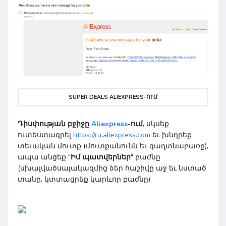
SUPER DEALS ALIEXPRESS-ՈՒՄ
Դիսփության բջիջը
Aliexpress
-ում
, սկսեք
ուտեստագրել
https://ru.aliexpress.com
եւ խնդրեք
տեւական մուտք (մուտքանունն եւ գաղտնաբառը),
ապա անցեք "
Իմ պատվերներ
" բաժնը
(սխալվածսայակազմից ձեր հաշիվը աջ եւ նստած
տանը, կտտացրեք կարևոր բաժնը)