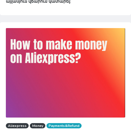
այլասյուն վճարում կատարել:
Aliexpress
Money
Payments&Refund