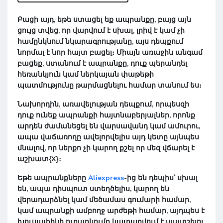
Բացի այդ, եթե ստացել եք ապրանքը, բայց այն
ցույց տվեց, որ վարվում է սխալ, լրիվ է կամ չի
համընկնում նկարագրությանը, այս դեպքում
նորմալ է նոր հայտ բացել։ Միայն առաջին անգամ
բացեք, ստանում է ապրանքը, դուք պերանդել
հեռանկյուն կամ ներկայան փաթեթի
պատմությունը թարմացնելու համար տանում ես։
Նախորդին, առավելության դեպքում, որպեսզի
դուք ունեք ապրանքի հայտնաբերյալներ, որոնք
արդեն ժամանեցել են վարսավանդ կամ ամուրու,
ապա վաճառողը ավելորվելիս այդ կետը այնպես
մնալով, որ ներքո չի կարող քշել որ մեզ վճարել է
աշխատ{X}։
Եթե ապրանքները
Aliexpress
-ից են դեպիս՝ սխալ
են, ապա դիսպուտ ստեղծելիս, կարող են
վերադարձնել կամ մեծամաս գումարի համար,
կամ ապրանքի ամբողջ արժեթի համար, այդպես է
խուսափիկի ուղարկումը կատարվում է պատշելու