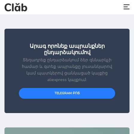
Արագ որոնեք ապրանքներ
ընդարձակումով
Տեղադրեք ընդարձակում ձեր զննարկչի
համար և գտեք ապրանքը լուսանկարով
կամ պատկերով ցանկացած կայքից
aliexpress կայքում:
TELEGRAM ԲՈՏ