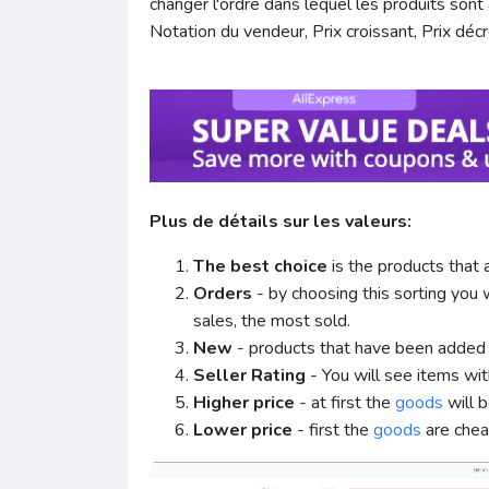
changer l'ordre dans lequel les produits sont
Notation du vendeur, Prix croissant, Prix déc
Plus de détails sur les valeurs:
The best choice
is the products that 
Orders
- by choosing this sorting you 
sales, the most sold.
New
- products that have been added i
Seller Rating
- You will see items wi
Higher price
- at first the
goods
will 
Lower price
- first the
goods
are chea