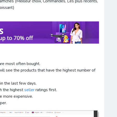
 affichés (Meilleur choix, Commandes, Les plus récents,
roissant)
are most often bought.
will see the products that have the highest number of
n the last few days.
th the highest
seller
ratings first.
be more expensive.
per.