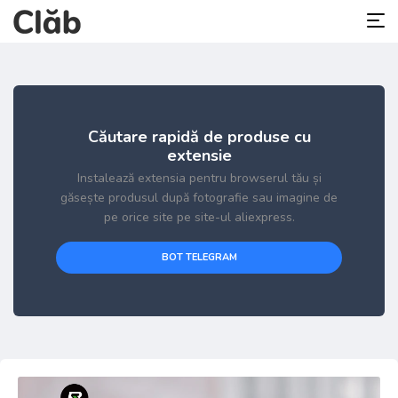
Căutare rapidă de produse cu
extensie
Instalează extensia pentru browserul tău și
găsește produsul după fotografie sau imagine de
pe orice site pe site-ul aliexpress.
BOT TELEGRAM