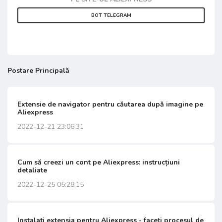
BOT TELEGRAM
Postare Principală
Extensie de navigator pentru căutarea după imagine pe
Aliexpress
2022-12-21 23:06:31
Cum să creezi un cont pe Aliexpress: instrucțiuni
detaliate
2022-12-25 05:28:15
Instalați extensia pentru Aliexpress - faceți procesul de