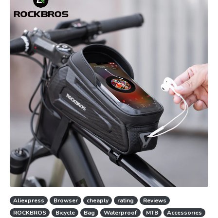
Aliexpress
Browser
cheaply
rating
Reviews
ROCKBROS
Bicycle
Bag
Waterproof
MTB
Accessories