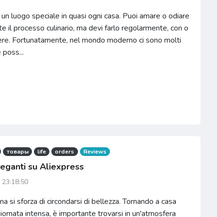
 un luogo speciale in quasi ogni casa. Puoi amare o odiare
 il processo culinario, ma devi farlo regolarmente, con o
ere. Fortunatamente, nel mondo moderno ci sono molti
 poss...
товары
life
orders
Reviews
leganti su Aliexpress
 23:18:50
a si sforza di circondarsi di bellezza. Tornando a casa
ornata intensa, è importante trovarsi in un'atmosfera