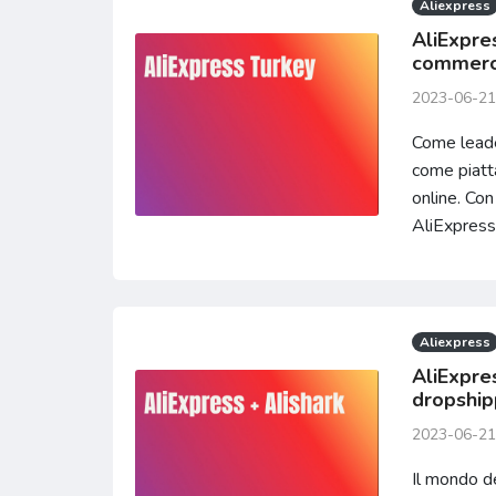
Aliexpress
AliExpres
commerce
2023-06-21
Come leade
come piatta
online. Con
AliExpress 
Aliexpress
AliExpres
dropship
2023-06-21
Il mondo d