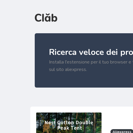
Ricerca veloce dei pr
Installa l'estensione per il tuo browser e
sul sito aliexpress.
Aliexpress