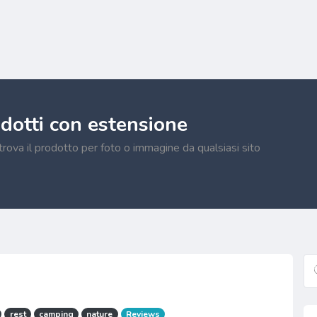
odotti con estensione
 trova il prodotto per foto o immagine da qualsiasi sito
rest
camping
nature
Reviews