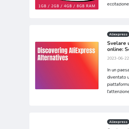
eccitazione 
Aliexpress
Svelare 
online: S
2023-06-22
In un paesa
diventato u
piattaform
l'attenzione 
Aliexpress