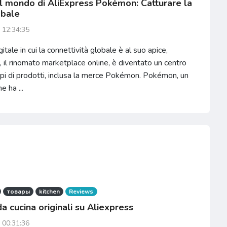
il mondo di AliExpress Pokémon: Catturare la
obale
 12:34:35
gitale in cui la connettività globale è al suo apice,
 il rinomato marketplace online, è diventato un centro
 tipi di prodotti, inclusa la merce Pokémon. Pokémon, un
e ha ...
товары
kitchen
Reviews
a cucina originali su Aliexpress
 00:31:36