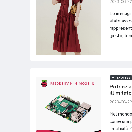
2023-06-22
Le immagin
state assoc
rappresenta
giusto, ten
Aliexpress
Potenzian
illimitat
2023-06-22
Nel mondo 
come una pi
creatività.