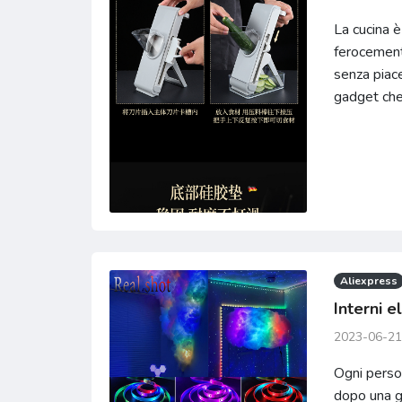
La cucina è
ferocemente
senza piac
gadget che
Aliexpress
Interni e
2023-06-21
Ogni person
dopo una gi