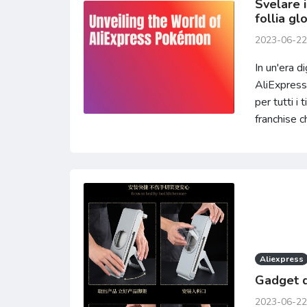
Svelare 
follia gl
2023-06-22
In un'era di
AliExpress,
per tutti i
franchise ch
Aliexpress
Gadget d
2023-06-22