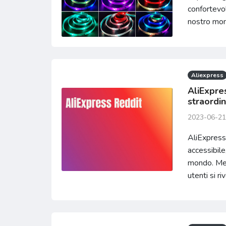
confortevol
nostro mond
Aliexpress
AliExpres
straordi
2023-06-21
AliExpress
accessibile
mondo. Men
utenti si rivo